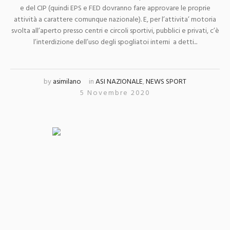
e del CIP (quindi EPS e FED dovranno fare approvare le proprie
attività a carattere comunque nazionale). E, per l’attivita’ motoria
svolta all’aperto presso centri e circoli sportivi, pubblici e privati, c’è
l’interdizione dell’uso degli spogliatoi interni a detti...
by
asimilano
in
ASI NAZIONALE
,
NEWS SPORT
5 Novembre 2020