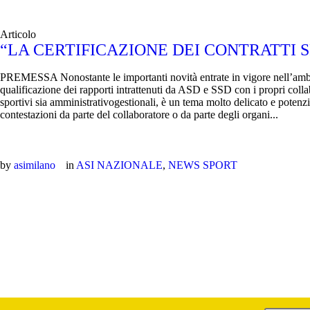
Articolo
“LA CERTIFICAZIONE DEI CONTRATTI S
PREMESSA Nonostante le importanti novità entrate in vigore nell’ambito
qualificazione dei rapporti intrattenuti da ASD e SSD con i propri collab
sportivi sia amministrativogestionali, è un tema molto delicato e poten
contestazioni da parte del collaboratore o da parte degli organi...
by
asimilano
in
ASI NAZIONALE
,
NEWS SPORT
Comitato Asi Provincia Milano c/o Sporting 3
PROVINCIALE