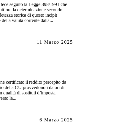
i fece seguito la Legge 398/1991 che
utt’ora la determinazione secondo
etezza storica di questo incipit
ella valuta corrente dalla...
11 Marzo 2025
e certificato il reddito percepito da
vio della CU provvedono i datori di
 qualità di sostituti d’imposta
erso la...
6 Marzo 2025