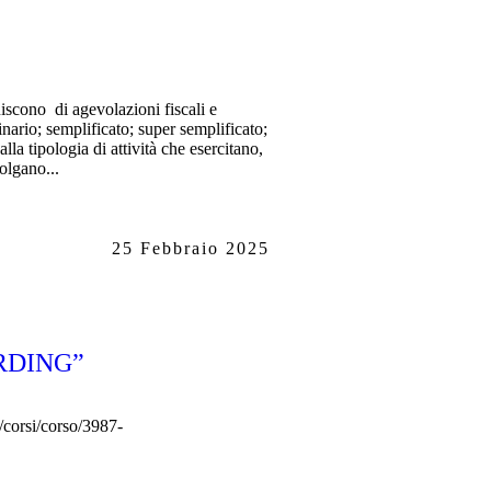
ruiscono di agevolazioni fiscali e
inario; semplificato; super semplificato;
alla tipologia di attività che esercitano,
olgano...
25 Febbraio 2025
ARDING”
s/corsi/corso/3987-