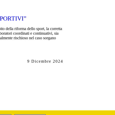
PORTIVI”
 della riforma dello sport, la corretta
oratori coordinati e continuativi, sia
zialmente rischioso nel caso sorgano
9 Dicembre 2024
 Platani Via G. Pasta, 43 20161 Milano