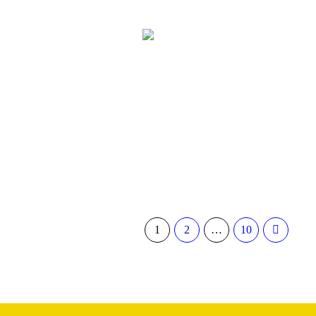
1
2
…
10
Privacy Policy
/ ASI - COMITATO 