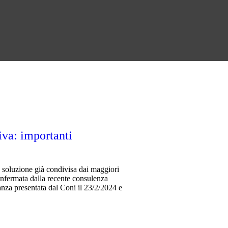
 iva: importanti
 la soluzione già condivisa dai maggiori
confermata dalla recente consulenza
anza presentata dal Coni il 23/2/2024 e