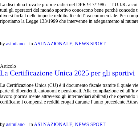
La disciplina trova le proprie radici nel DPR 917/1986 – T.U.I.R. a cu
tutti gli operatori del mondo sportivo conoscono bene perché concede t
diversi forfait delle imposte reddituali e dell’iva commerciale. Per compl
riportiamo la Legge 133/1999 che intervenne in adeguamento al mutare d
by
asimilano
in
ASI NAZIONALE
,
NEWS SPORT
Articolo
La Certificazione Unica 2025 per gli sportivi
La Certificazione Unica (CU) è il documento fiscale tramite il quale vien
parte di dipendenti, autonomi e pensionati. Alla compilazione ed all’in
lavoro (normalmente attraverso gli intermediari abilitati) che operando in
certificano i compensi e redditi erogati durante l’anno precedente Attrav
by
asimilano
in
ASI NAZIONALE
,
NEWS SPORT